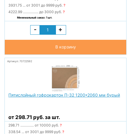
3931.75
...
от 3001 до 9999 руб.
?
4222.99
.................
до 3000 руб.
?
Минимальный заказ: 1 шт.
-
+
В корзину
Артикул: 70722592
Пятислойный гофрокартон П-32 1200*2060 мм бурый
от 298.71 руб. за шт.
298.71
...............
от 10000 руб.
?
338.54
...
от 3001 до 9999 руб.
?