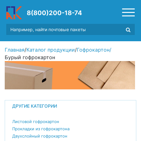
8(800)200-18-74
Главная
/
Каталог продукции
/
Гофрокартон
/
Бурый гофрокартон
ДРУГИЕ КАТЕГОРИИ
Листовой гофрокартон
Прокладки из гофрокартона
Двухслойный гофрокартон