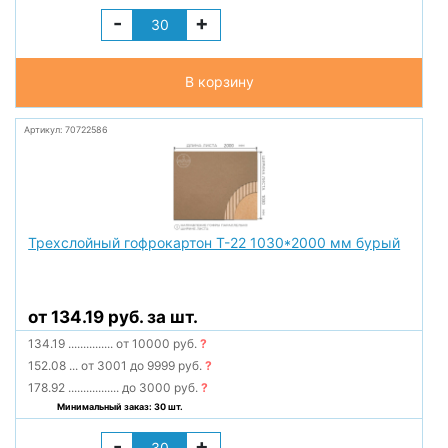
-
+
В корзину
Артикул: 70722586
Трехслойный гофрокартон Т-22 1030*2000 мм бурый
от 134.19 руб. за шт.
134.19
...............
от 10000 руб.
?
152.08
...
от 3001 до 9999 руб.
?
178.92
.................
до 3000 руб.
?
Минимальный заказ: 30 шт.
-
+