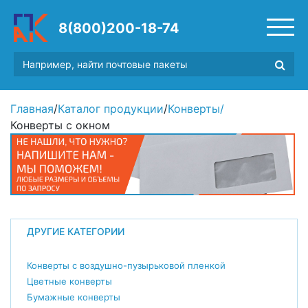
8(800)200-18-74
Главная
/
Каталог продукции
/
Конверты
/
Конверты с окном
ДРУГИЕ КАТЕГОРИИ
Конверты с воздушно-пузырьковой пленкой
Цветные конверты
Бумажные конверты