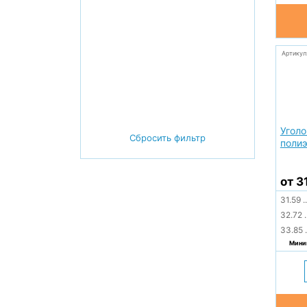
Артикул
Уголо
Сбросить фильтр
полиэ
от 3
31.59
..
32.72
.
33.85
.
Миним