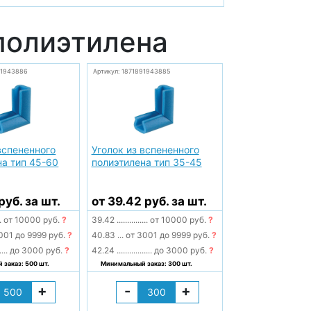
 полиэтилена
91943886
Артикул: 1871891943885
вспененного
Уголок из вспененного
на тип 45-60
полиэтилена тип 35-45
руб. за шт.
от 39.42 руб. за шт.
.
от 10000 руб.
?
39.42
...............
от 10000 руб.
?
001 до 9999 руб.
?
40.83
...
от 3001 до 9999 руб.
?
....
до 3000 руб.
?
42.24
.................
до 3000 руб.
?
заказ: 500 шт.
Минимальный заказ: 300 шт.
+
-
+