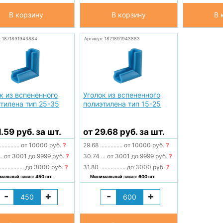
В корзину
В корзину
В 
: 1871891943884
Артикул: 1871891943883
к из вспененного
Уголок из вспененного
тилена тип 25-35
полиэтилена тип 15-25
1.59 руб. за шт.
от 29.68 руб. за шт.
.............
от 10000 руб.
?
29.68
...............
от 10000 руб.
?
..
от 3001 до 9999 руб.
?
30.74
...
от 3001 до 9999 руб.
?
................
до 3000 руб.
?
31.80
.................
до 3000 руб.
?
альный заказ: 450 шт.
Минимальный заказ: 600 шт.
-
+
-
+