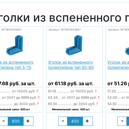
голки из вспененного
: 1871891943882
Артикул: 1871891943887
Артикул: 18718
к из вспененного
Уголок из вспененного
Уголок из 
тилена тип 5-15
полиэтилена тип 60-80
полиэтиле
7.68 руб. за шт.
от 61.18 руб. за шт.
от 51.26 
.............
от 10000 руб.
?
61.18
...............
от 10000 руб.
?
51.26
..............
..
от 3001 до 9999 руб.
?
63.36
...
от 3001 до 9999 руб.
?
53.09
...
от 3
................
до 3000 руб.
?
65.55
.................
до 3000 руб.
?
54.92
.............
альный заказ: 900 шт.
Минимальный заказ: 400 шт.
Минимальный 
-
+
-
+
-