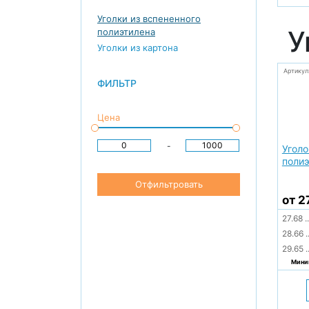
Уголки из вспененного
У
полиэтилена
Уголки из картона
Артикул
ФИЛЬТР
Цена
-
Уголо
полиэ
Отфильтровать
от 2
27.68
..
28.66
.
29.65
.
Миним