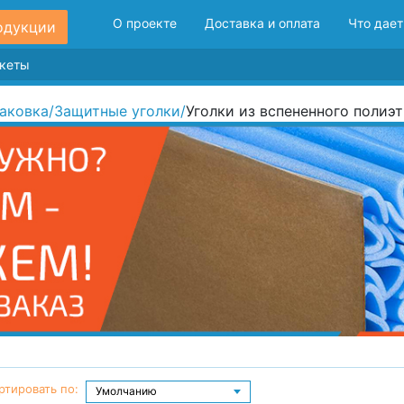
О проекте
Доставка и оплата
Что дает
одукции
аковка
/
Защитные уголки
/
Уголки из вспененного полиэ
ртировать по: