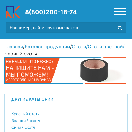
8(800)200-18-74
Главная
/
Каталог продукции
/
Скотч
/
Скотч цветной
/
Черный скотч
ДРУГИЕ КАТЕГОРИИ
Красный скотч
Зеленый скотч
Синий скотч