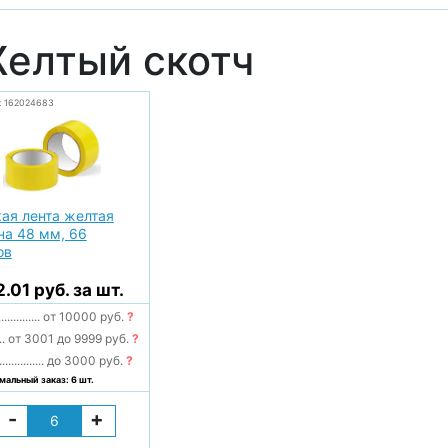
елтый скотч
: 162024683
ая лента желтая
на 48 мм, 66
ов
2.01 руб. за шт.
..............
от 10000 руб.
?
..
от 3001 до 9999 руб.
?
...............
до 3000 руб.
?
альный заказ: 6 шт.
-
+