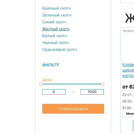
Красный скотч
Ж
Зеленый скотч
Синий скотч
Желтый скотч
Артикул
Белый скотч
Черный скотч
Оранжевый скотч
Клейк
ФИЛЬТР
шири
метр
Цена
от 6
-
62.01
.
68.90
.
91.86
..
Отфильтровать
Миним