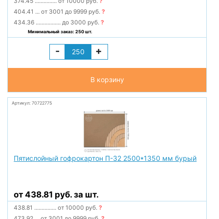
374.45
...............
от 10000 руб.
?
404.41
...
от 3001 до 9999 руб.
?
434.36
.................
до 3000 руб.
?
Минимальный заказ: 250 шт.
-
+
В корзину
Артикул: 70722775
Пятислойный гофрокартон П-32 2500*1350 мм бурый
от 438.81 руб. за шт.
438.81
...............
от 10000 руб.
?
473.92
...
от 3001 до 9999 руб.
?