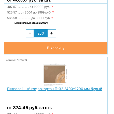
от 487.57 руб. за шт.
487.57
...............
от 10000 руб.
?
526.57
...
от 3001 до 9999 руб.
?
565.58
.................
до 3000 руб.
?
Минимальный заказ: 250 шт.
-
+
В корзину
Артикул: 70722774
Пятислойный гофрокартон П-32 2400*1200 мм бурый
от 374.45 руб. за шт.