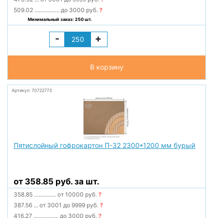
509.02
.................
до 3000 руб.
?
Минимальный заказ: 250 шт.
-
+
В корзину
Артикул: 70722773
Пятислойный гофрокартон П-32 2300*1200 мм бурый
от 358.85 руб. за шт.
358.85
...............
от 10000 руб.
?
387.56
...
от 3001 до 9999 руб.
?
416.27
.................
до 3000 руб.
?