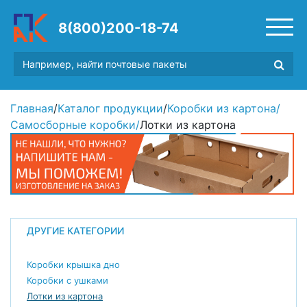
8(800)200-18-74
Главная
/
Каталог продукции
/
Коробки из картона
/
Самосборные коробки
/
Лотки из картона
ДРУГИЕ КАТЕГОРИИ
Коробки крышка дно
Коробки с ушками
Лотки из картона