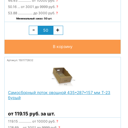
46.45
...............
от 10000 руб.
?
50.16
...
от 3001 до 9999 руб.
?
53.88
.................
до 3000 руб.
?
Минимальный заказ: 50 шт.
-
+
В корзину
Артикул: 1501772832
Самосборный лоток овощной 435*287*157 мм Т-23
бурый
от 119.15 руб. за шт.
119.15
...............
от 10000 руб.
?
128.69
...
от 3001 до 9999 руб.
?