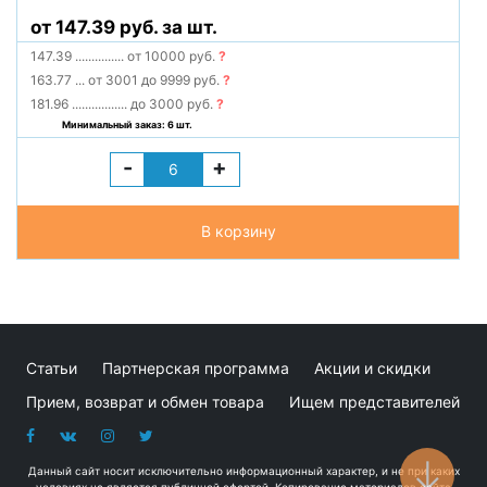
от 147.39 руб. за шт.
147.39
...............
от 10000 руб.
?
163.77
...
от 3001 до 9999 руб.
?
181.96
.................
до 3000 руб.
?
Минимальный заказ: 6 шт.
-
+
В корзину
Статьи
Партнерская программа
Акции и скидки
Прием, возврат и обмен товара
Ищем представителей
Данный сайт носит исключительно информационный характер, и не при каких