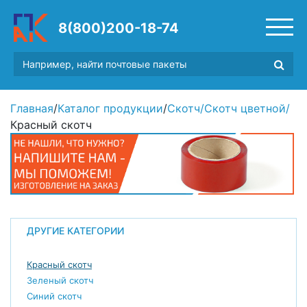
8(800)200-18-74
Главная
/
Каталог продукции
/
Скотч
/
Скотч цветной
/
Красный скотч
ДРУГИЕ КАТЕГОРИИ
Красный скотч
Зеленый скотч
Синий скотч