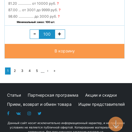
81.20
...............
от 10000 руб.
?
87.00
...
от 3001 до 9999 руб.
?
98.60
.................
до 3000 руб.
?
Минимальный заказ: 100 шт.
-
+
В корзину
…
1
2
3
4
5
›
»
Статьи
Партнерская программа
Акции и скидки
Прием, возврат и обмен товара
Ищем представителей
Данный сайт носит исключительно информационный характер, и не при каких
условиях не является публичной офертой. Копирование материалов сайта
запрещено, без письменного согласия владельца.