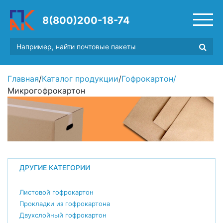
8(800)200-18-74
Главная
/
Каталог продукции
/
Гофрокартон
/
Микрогофрокартон
ДРУГИЕ КАТЕГОРИИ
Листовой гофрокартон
Прокладки из гофрокартона
Двухслойный гофрокартон